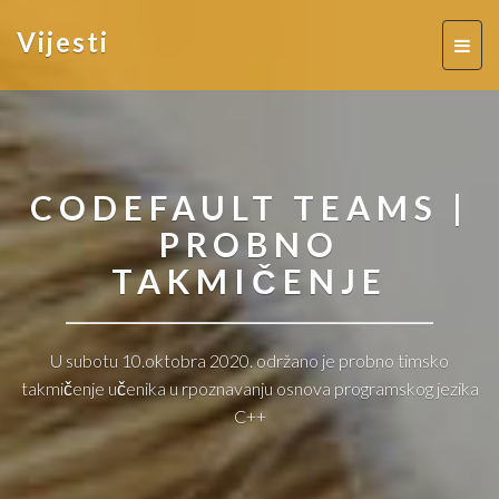
Vijesti
Toggl
naviga
CODEFAULT TEAMS |
PROBNO
TAKMIČENJE
U subotu 10.oktobra 2020. održano je probno timsko
takmičenje učenika u rpoznavanju osnova programskog jezika
C++