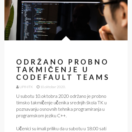
ODRŽANO PROBNO
TAKMIČENJE U
CODEFAULT TEAMS
UPINITK
10.oktobar 2020.
U subotu 10.oktobra 2020 održano je probno
timsko takmičenje učenika srednjih škola TK u
poznavanju osnovnih tehnika programiranja u
programskom jeziku C++.
Učenici su imali priliku da u subotu u 18:00 sati