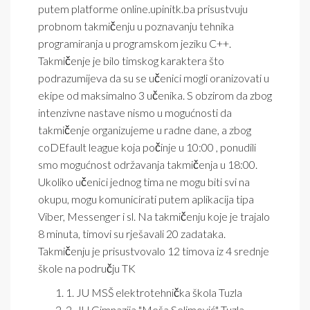
putem platforme online.upinitk.ba prisustvuju
probnom takmičenju u poznavanju tehnika
programiranja u programskom jeziku C++.
Takmičenje je bilo timskog karaktera što
podrazumijeva da su se učenici mogli oranizovati u
ekipe od maksimalno 3 učenika. S obzirom da zbog
intenzivne nastave nismo u mogućnosti da
takmičenje organizujeme u radne dane, a zbog
coDEfault league koja počinje u 10:00 , ponudili
smo mogućnost održavanja takmičenja u 18:00.
Ukoliko učenici jednog tima ne mogu biti svi na
okupu, mogu komunicirati putem aplikacija tipa
Viber, Messenger i sl. Na takmičenju koje je trajalo
8 minuta, timovi su rješavali 20 zadataka.
Takmičenju je prisustvovalo 12 timova iz 4 srednje
škole na području TK
1. JU MSŠ elektrotehnička škola Tuzla
2. JU Gimnazija "Meša Selimović" Tuzla