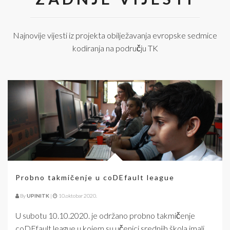
Najnovije vijesti iz projekta obilježavanja evropske sedmice
kodiranja na području TK
Probno takmičenje u coDEfault league
By
UPINITK
|
10.oktobar 2020.
U subotu 10.10.2020. je održano probno takmičenje
coDEfault league u kojem su učenici srednjih škola imali