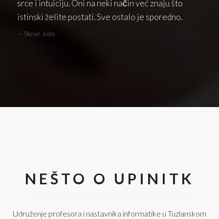
srce i intuiciju. Oni na neki način već znaju što
istinski želite postati. Sve ostalo je sporedno.
Steve Jobs
NEŠTO O UPINITK
Udruženje profesora i nastavnika informatike u Tuzlanskom