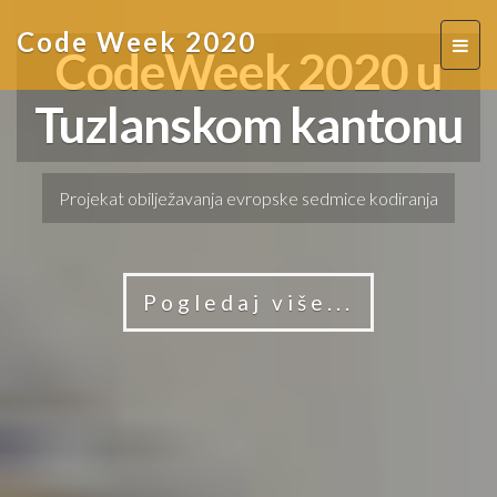
Code Week 2020
Toggl
CodeWeek 2020 u
naviga
Tuzlanskom kantonu
Projekat obilježavanja evropske sedmice kodiranja
Pogledaj više...