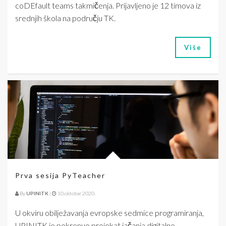
coDEfault teams takmičenja. Prijavljeno je 12 timova iz
srednjih škola na području TK.
Više
Prva sesija PyTeacher
By
UPINITK
|
10.oktobar 2020.
U okviru obilježavanja evropske sedmice programiranja,
UPINITK je pokrenuo projekat jačanja digitalne