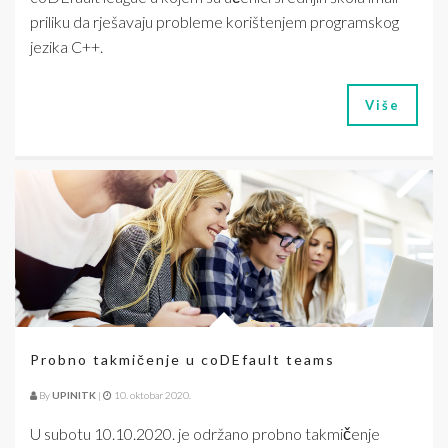
priliku da rješavaju probleme korištenjem programskog
jezika C++.
Više
Probno takmičenje u coDEfault teams
By
UPINITK
|
10. oktobar 2020.
U subotu 10.10.2020. je održano probno takmičenje