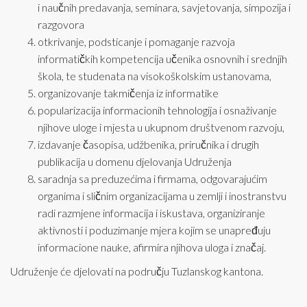
i naučnih predavanja, seminara, savjetovanja, simpozija i
razgovora
otkrivanje, podsticanje i pomaganje razvoja
informatičkih kompetencija učenika osnovnih i srednjih
škola, te studenata na visokoškolskim ustanovama,
organizovanje takmičenja iz informatike
popularizacija informacionih tehnologija i osnaživanje
njihove uloge i mjesta u ukupnom društvenom razvoju,
izdavanje časopisa, udžbenika, priručnika i drugih
publikacija u domenu djelovanja Udruženja
saradnja sa preduzećima i firmama, odgovarajućim
organima i sličnim organizacijama u zemlji i inostranstvu
radi razmjene informacija i iskustava, organiziranje
aktivnosti i poduzimanje mjera kojim se unapređuju
informacione nauke, afirmira njihova uloga i značaj.
Udruženje će djelovati na području Tuzlanskog kantona.